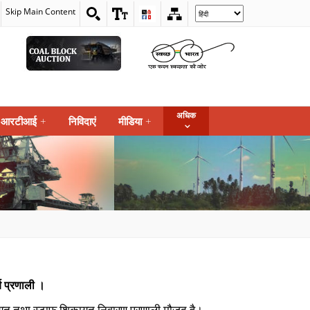
Skip Main Content
Select
your
language
अधिक
आरटीआई
+
निविदाएं
मीडिया
+
य प्रणाली ।
ायत तथा स्‍टाफ शिकायत निवारण प्रणाली मौजूद है।