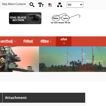
Skip Main Content
Select
your
language
अधिक
आरटीआई
+
निविदाएं
मीडिया
+
Attachment