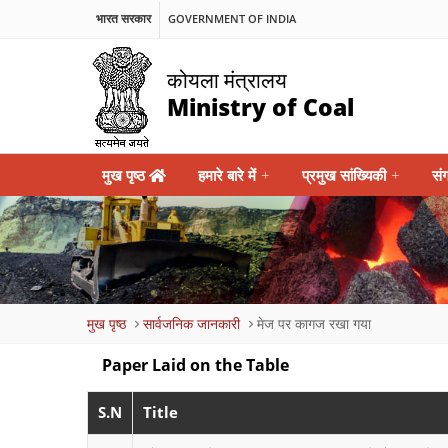
भारत सरकार
GOVERNMENT OF INDIA
कोयला मंत्रालय
Ministry of Coal
Main
मुख पृष्ठ
हमारे बारे में
+
प्रमुख सांख्यिकी
+
सं
navigation
Breadcrumb
मुख पृष्ठ
सार्वजनिक जानकारी
मेज पर कागज रखा गया
Paper Laid on the Table
S.N
Title