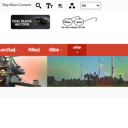
Skip Main Content
Select
your
language
अधिक
आरटीआई
+
निविदाएं
मीडिया
+